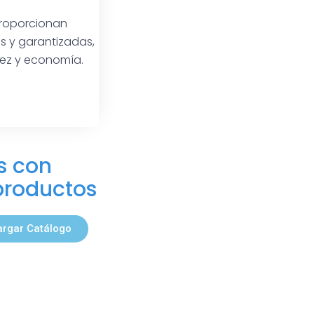
proporcionan
s y garantizadas,
dez y economía.
s con
productos
rgar Catálogo