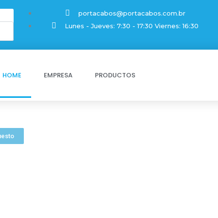
portacabos@portacabos.com.br
Lunes - Jueves: 7:30 - 17:30 Viernes: 16:30
HOME
EMPRESA
PRODUCTOS
 EN ACERO, PLÁSTICAS Y CARRITOS
DE CABLES Y MANGUERAS
uesto