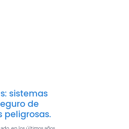
s: sistemas
seguro de
 peligrosas.
ado, en los últimos años,