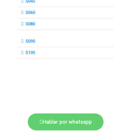
S045
S060
S080
S090
S105
Hablar por whatsapp