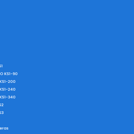
S1
O KS1-90
 KS1-200
 KS1-240
 KS1-340
S2
S3
eras