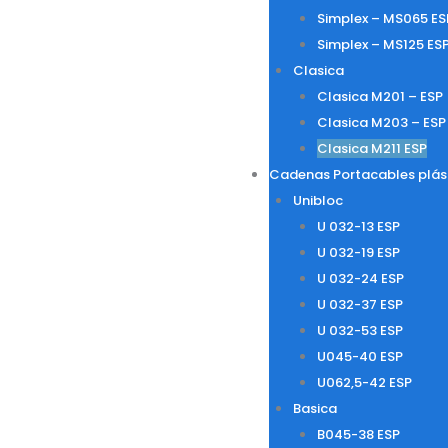
Simplex – MS065 ES
Simplex – MS125 ES
Clasica
Clasica M201 – ESP
Clasica M203 – ESP
Clasica M211 ESP
Cadenas Portacables plás
Unibloc
U 032-13 ESP
U 032-19 ESP
U 032-24 ESP
U 032-37 ESP
U 032-53 ESP
U045-40 ESP
U062,5-42 ESP
Basica
B045-38 ESP