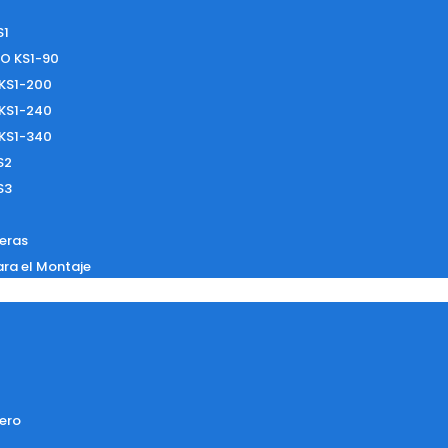
S1
O KS1-90
 KS1-200
 KS1-240
 KS1-340
S2
S3
eras
ara el Montaje
ero