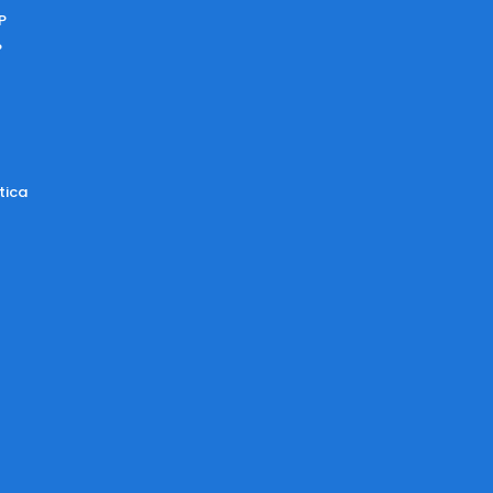
P
P
tica