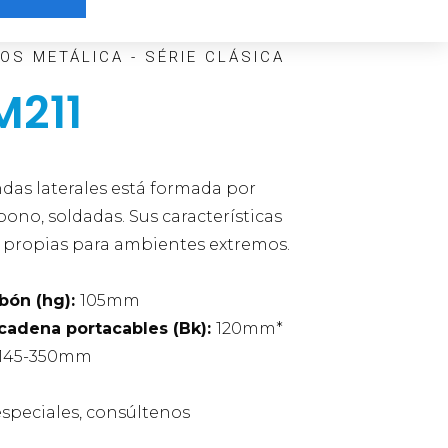
OS METÁLICA - SÉRIE CLÁSICA
M211
ndas laterales está formada por
ono, soldadas. Sus características
s propias para ambientes extremos.
abón (hg):
105mm
 cadena portacables (Bk):
120mm*
145-350mm
especiales, consúltenos