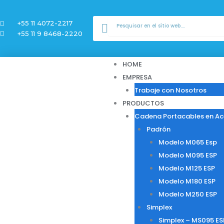
Ir
al
Buscar
Buscar
+55 11 4072-2217
contenido
+55 11 9 8468-2220
HOME
EMPRESA
Trabaje con Nosotros
PRODUCTOS
Cadena Portacables en Ac
Padrón
Modelo M065 Esp
Modelo M095 ESP
Modelo M125 ESP
Modelo M180 ESP
Modelo M250 ESP
Simplex
Simplex – MS095 ES