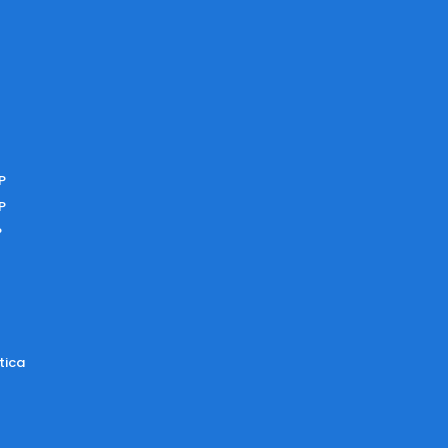
P
P
P
tica