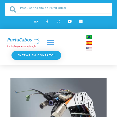
Ir
Pesquisar
Pesquisar
para
o
W
F
I
Y
L
h
a
n
o
i
conteúdo
a
c
s
u
n
t
e
t
t
k
s
b
a
u
e
a
o
g
b
d
p
o
r
e
i
p
k
a
n
-
m
f
ENTRAR EM CONTATO!