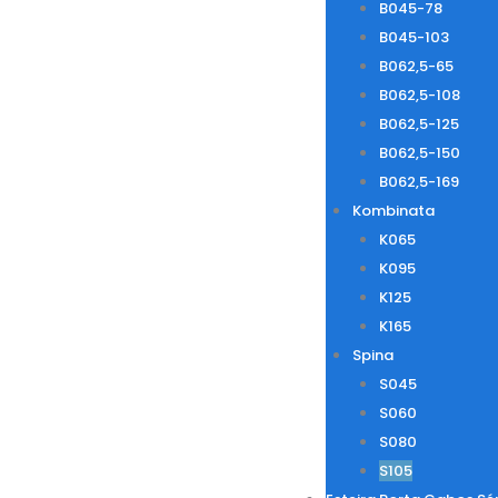
B045-78
B045-103
B062,5-65
B062,5-108
B062,5-125
B062,5-150
B062,5-169
Kombinata
K065
K095
K125
K165
Spina
S045
S060
S080
S105