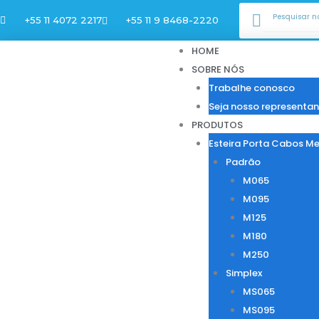
Ir
Pesquisar
Pesqui
+55 11 4072 2217
+55 11 9 8468-2220
para
o
HOME
conteúdo
SOBRE NÓS
Trabalhe conosco
Seja nosso representan
PRODUTOS
Esteira Porta Cabos Me
Padrão
M065
M095
M125
M180
M250
Simplex
MS065
MS095