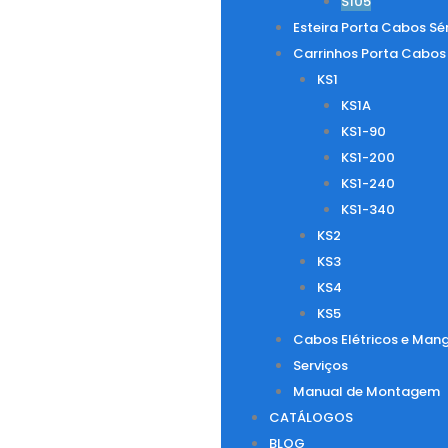
S105
Esteira Porta Cabos Sé
Carrinhos Porta Cabos
KS1
KS1A
KS1-90
KS1-200
KS1-240
KS1-340
KS2
KS3
KS4
KS5
Cabos Elétricos e Mang
Serviços
Manual de Montagem
CATÁLOGOS
BLOG