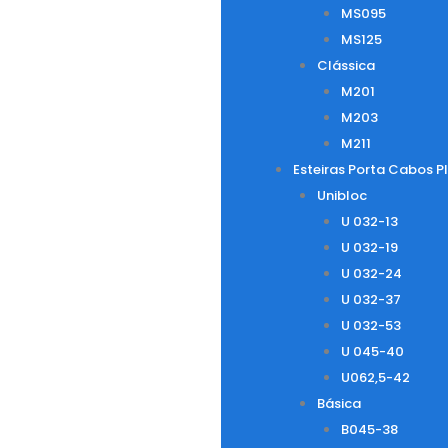
MS095
MS125
Clássica
M201
M203
M211
Esteiras Porta Cabos P
Unibloc
U 032-13
U 032-19
U 032-24
U 032-37
U 032-53
U 045-40
U062,5-42
Básica
B045-38