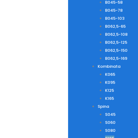
B045-58
B045-78
B045-103
B062,5-65
B062,5-108
B062,5-125
B062,5-150
B062,5-169
Kombinata
K065
K095
K125
K165
Spina
S045
S060
S080