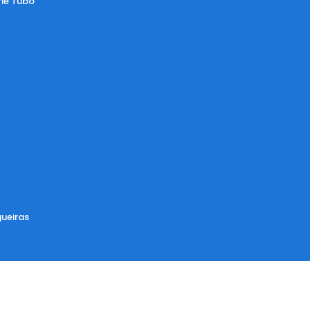
rie Tubo
ueiras