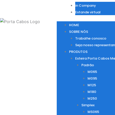
in Company
Estande virtual
HOME
SOBRE NÓS
Trabalhe conosco
Seja nosso representan
PRODUTOS
Esteira Porta Cabos Me
Padrão
M065
M095
M125
M180
M250
Simplex
MS065