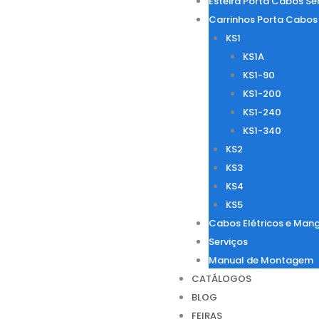
Esteira Porta Cabos Sé
Carrinhos Porta Cabos
KS1
KS1A
KS1-90
KS1-200
KS1-240
KS1-340
KS2
KS3
KS4
KS5
Cabos Elétricos e Mang
Serviços
Manual de Montagem
CATÁLOGOS
BLOG
FEIRAS