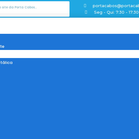
sar
portacabos@portaca
Seg - Qui: 7:30 - 17:30
te
tálica