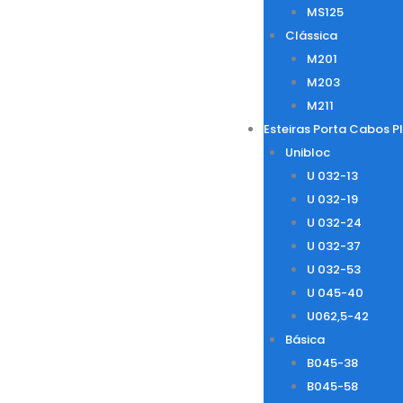
MS125
Clássica
M201
M203
M211
Esteiras Porta Cabos P
Unibloc
U 032-13
U 032-19
U 032-24
U 032-37
U 032-53
U 045-40
U062,5-42
Básica
B045-38
B045-58