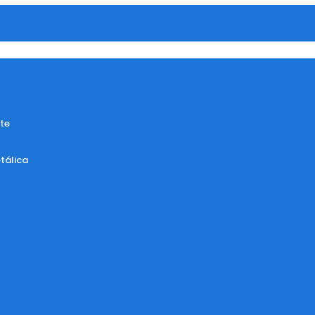
te
tálica