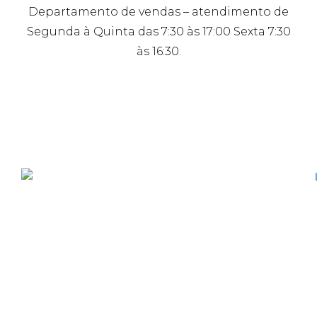
Departamento de vendas – atendimento de
Segunda à Quinta das 7:30 às 17:00 Sexta 7:30
às 16:30.
Mapa do Site
Home
ENDEREÇO:
R. Francisco
Empresa
Visentainer, 875
Vl. Santa Cássia – São
Blog
Bernardo do Campo –
Contato
SP
Manual de Montagem
CEP: 09861-630 – Brasil
Certificados
Canal de Denúncia