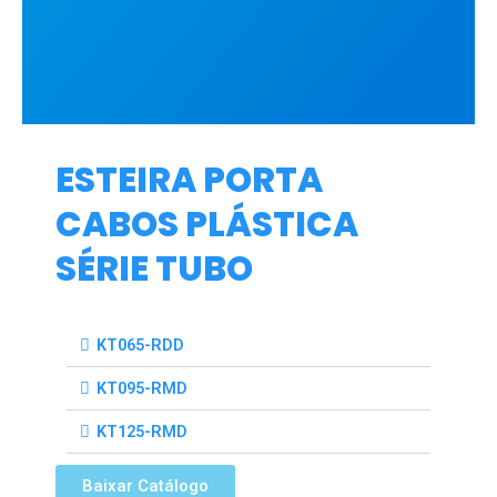
ESTEIRA PORTA
CABOS PLÁSTICA
SÉRIE TUBO
KT065-RDD
KT095-RMD
KT125-RMD
Baixar Catálogo