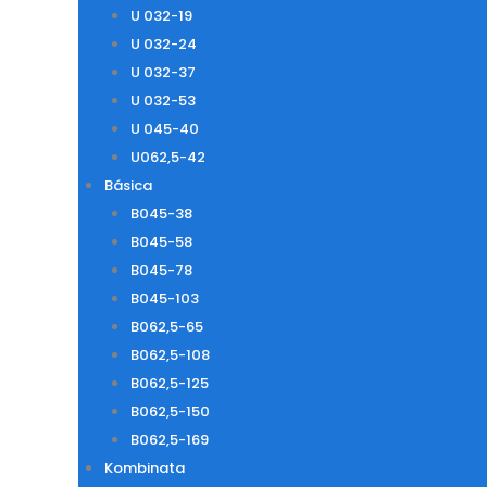
U 032-19
U 032-24
U 032-37
U 032-53
U 045-40
U062,5-42
Básica
B045-38
B045-58
B045-78
B045-103
B062,5-65
B062,5-108
B062,5-125
B062,5-150
B062,5-169
Kombinata