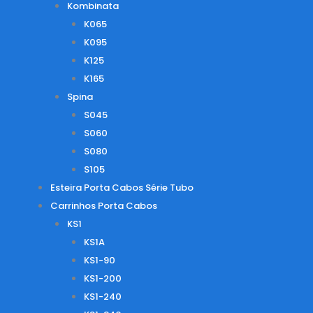
Kombinata
K065
K095
K125
K165
Spina
S045
S060
S080
S105
Esteira Porta Cabos Série Tubo
Carrinhos Porta Cabos
KS1
KS1A
KS1-90
KS1-200
KS1-240