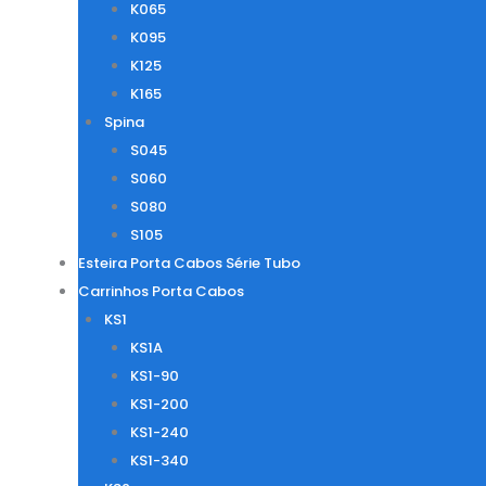
K065
K095
K125
K165
Spina
S045
S060
S080
S105
Esteira Porta Cabos Série Tubo
Carrinhos Porta Cabos
KS1
KS1A
KS1-90
KS1-200
KS1-240
KS1-340