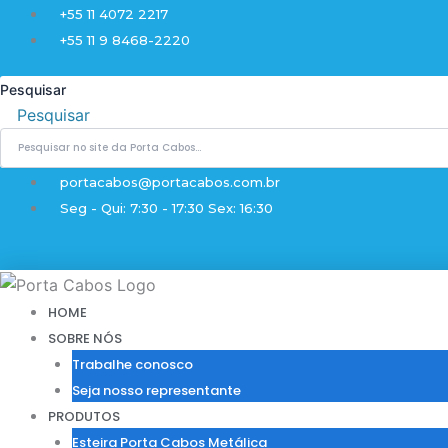
Ir
+55 11 4072 2217
para
+55 11 9 8468-2220
o
conteúdo
Pesquisar
Pesquisar
portacabos@portacabos.com.br
Seg - Qui: 7:30 - 17:30 Sex: 16:30
HOME
SOBRE NÓS
Trabalhe conosco
Seja nosso representante
PRODUTOS
Esteira Porta Cabos Metálica