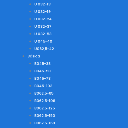
U 032-13
U 032-19
U 032-24
U 032-37
U 032-53
U 045-40
U062,5-42
Básica
B045-38
B045-58
B045-78
B045-103
B062,5-65
B062,5-108
B062,5-125
B062,5-150
B062,5-169