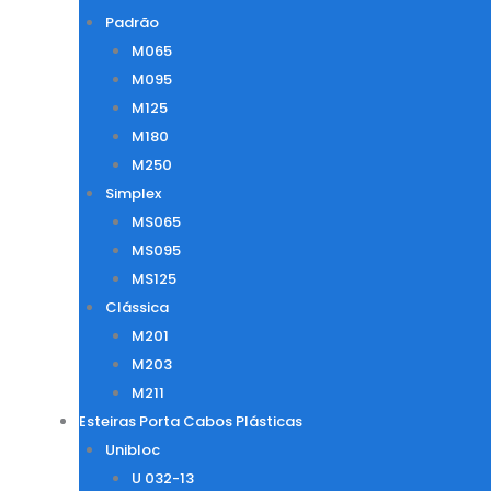
Padrão
M065
M095
M125
M180
M250
Simplex
MS065
MS095
MS125
Clássica
M201
M203
M211
Esteiras Porta Cabos Plásticas
Unibloc
U 032-13