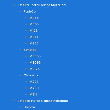
Esteira Porta Cabos Metálica
Padrão
M065
M095
M125
M180
M250
Simplex
MS065
MS095
MS125
Clássica
M201
M203
M211
Esteiras Porta Cabos Plásticas
Unibloc