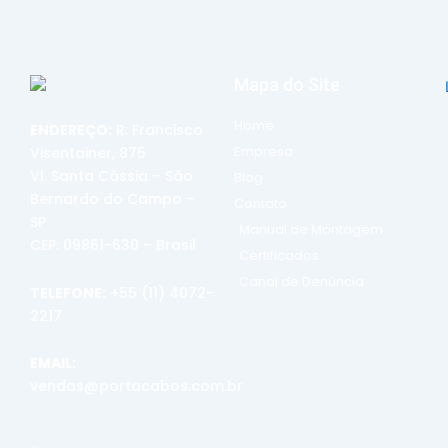
Mapa do Site
Home
ENDEREÇO:
R. Francisco
Empresa
Visentainer, 875
Vl. Santa Cássia – São
Blog
Bernardo do Campo –
Contato
SP
Manual de Montagem
CEP: 09861-630 – Brasil
Certificados
Canal de Denúncia
TELEFONE:
+55 (11) 4072-
2217
EMAIL:
vendas@portacabos.com.br