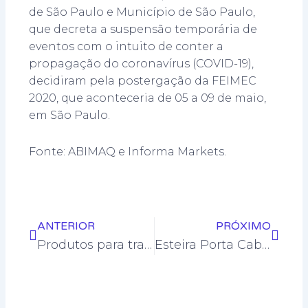
de São Paulo e Município de São Paulo,
que decreta a suspensão temporária de
eventos com o intuito de conter a
propagação do coronavírus (COVID-19),
decidiram pela postergação da FEIMEC
2020, que aconteceria de 05 a 09 de maio,
em São Paulo.
Fonte: ABIMAQ e Informa Markets.
Anterior
Próxi
ANTERIOR
PRÓXIMO
Produtos para transporte, sustentação e proteção de cabos e mangueiras.
Esteira Porta Cabos Metálica modelo M095 para longos percursos.