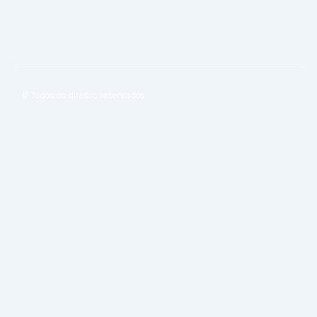
k
a
n
-
m
f
© Todos os direitos reservados.