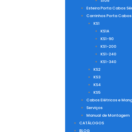
S105
Esteira Porta Cabos Sé
Carrinhos Porta Cabos
KS1
KS1A
KS1-90
KS1-200
KS1-240
KS1-340
KS2
KS3
KS4
KS5
Cabos Elétricos e Mang
Serviços
Manual de Montagem
CATÁLOGOS
BLOG