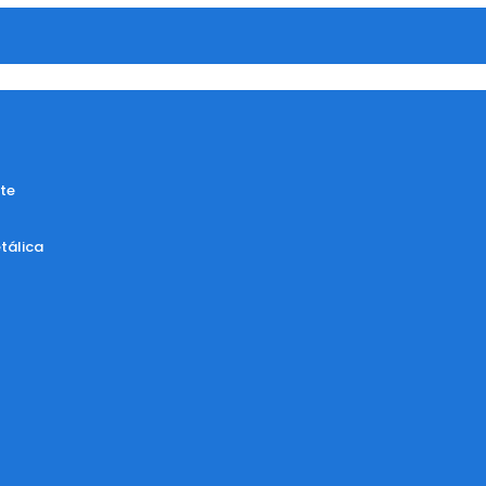
te
tálica