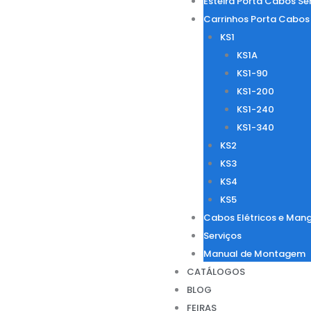
Esteira Porta Cabos Sé
Carrinhos Porta Cabos
KS1
KS1A
KS1-90
KS1-200
KS1-240
KS1-340
KS2
KS3
KS4
KS5
Cabos Elétricos e Mang
Serviços
Manual de Montagem
CATÁLOGOS
BLOG
FEIRAS