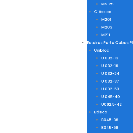
MS125
Clássica
M201
M203
M211
Esteiras Porta Cabos P
Unibloc
U 032-13
U 032-19
U 032-24
U 032-37
U 032-53
U 045-40
U062,5-42
Básica
B045-38
B045-58