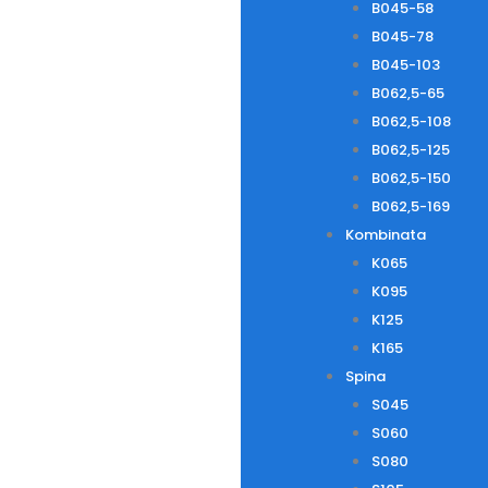
B045-58
B045-78
B045-103
B062,5-65
B062,5-108
B062,5-125
B062,5-150
B062,5-169
Kombinata
K065
K095
K125
K165
Spina
S045
S060
S080