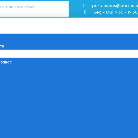
sar
portacabos@portaca
Seg - Qui: 7:30 - 17:30
te
tálica