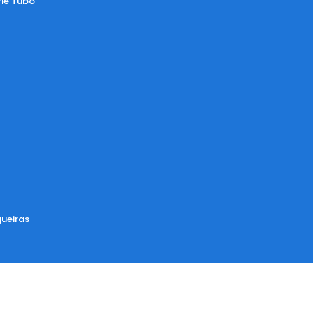
rie Tubo
ueiras