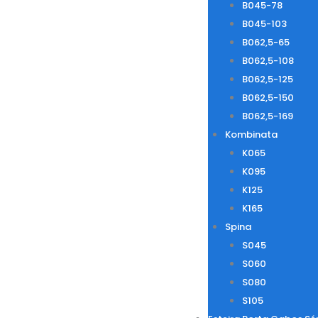
B045-78
B045-103
B062,5-65
B062,5-108
B062,5-125
B062,5-150
B062,5-169
Kombinata
K065
K095
K125
K165
Spina
S045
S060
S080
S105