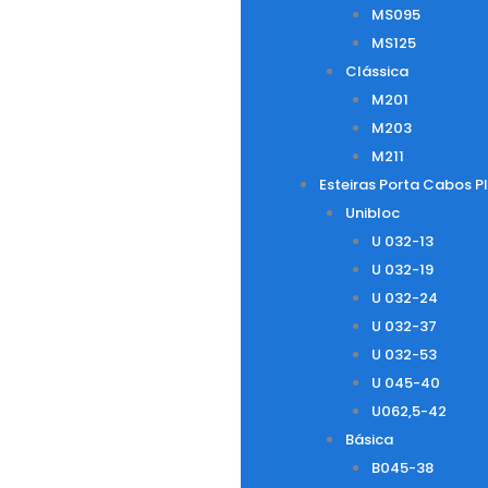
MS095
MS125
Clássica
M201
M203
M211
Esteiras Porta Cabos P
Unibloc
U 032-13
U 032-19
U 032-24
U 032-37
U 032-53
U 045-40
U062,5-42
Básica
B045-38