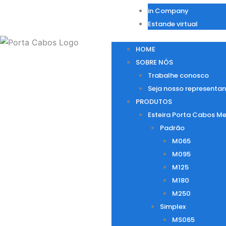
in Company
Estande virtual
HOME
SOBRE NÓS
Trabalhe conosco
Seja nosso representan
PRODUTOS
Esteira Porta Cabos Me
Padrão
M065
M095
M125
M180
M250
Simplex
MS065