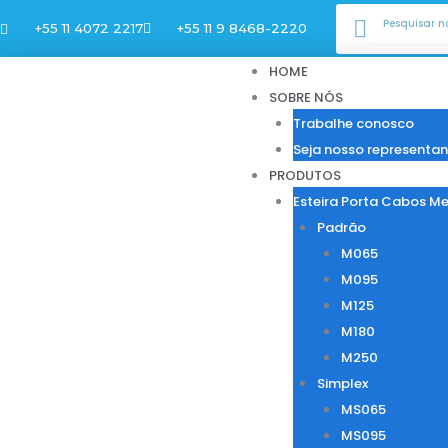
Ir
Pesquisar
Pesqui
+55 11 4072 2217
+55 11 9 8468-2220
para
o
HOME
conteúdo
SOBRE NÓS
Trabalhe conosco
Seja nosso representan
PRODUTOS
Esteira Porta Cabos Me
Padrão
M065
M095
M125
M180
M250
Simplex
MS065
MS095