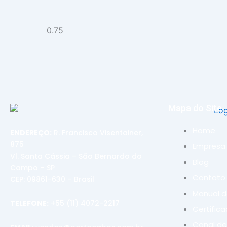
Mapa do Site
Home
ENDEREÇO:
R. Francisco Visentainer,
875
Empresa
Vl. Santa Cássia – São Bernardo do
Blog
Campo – SP
Contato
CEP: 09861-630 – Brasil
Manual 
TELEFONE:
+55 (11) 4072-2217
Certific
Canal de