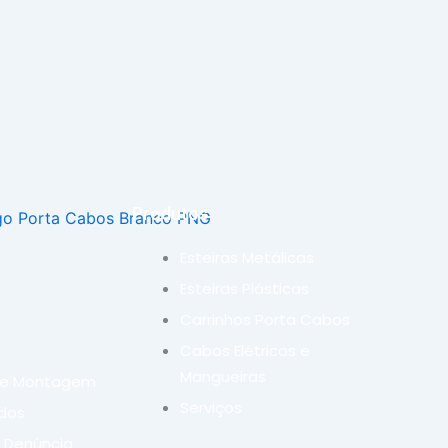
Produtos
Esteiras Metálicas
Esteiras Plásticas
Carrinhos Porta Cabos
Cabos Elétricos e
Mangueiras
de Montagem
Serviços
ados
 Denúncia