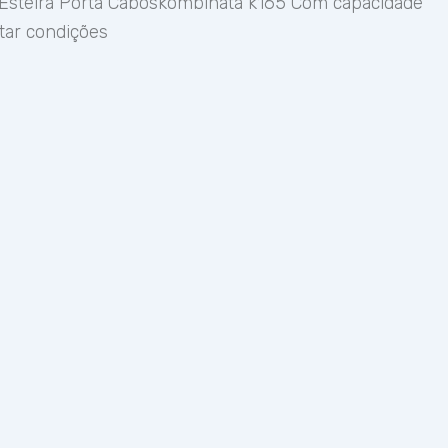
 Esteira Porta Caboskombinata k165 Com capacidade
tar condições