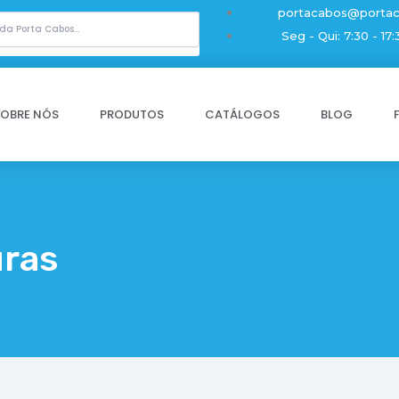
portacabos@portac
Seg - Qui: 7:30 - 17:
SOBRE NÓS
PRODUTOS
CATÁLOGOS
BLOG
uras