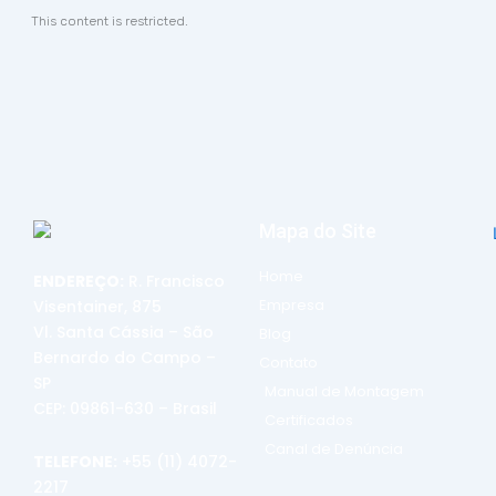
This content is restricted.
Mapa do Site
Home
ENDEREÇO:
R. Francisco
Empresa
Visentainer, 875
Vl. Santa Cássia – São
Blog
Bernardo do Campo –
Contato
SP
Manual de Montagem
CEP: 09861-630 – Brasil
Certificados
Canal de Denúncia
TELEFONE:
+55 (11) 4072-
2217