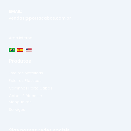
EMAIL:
vendas@portacabos.com.br
Área Interna
Produtos
Esteiras Metálicas
Esteiras Plásticas
Carrinhos Porta Cabos
Cabos Elétricos e
Mangueiras
Serviços
Siga nossas redes sociais