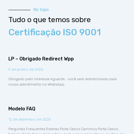
No topo
Tudo o que temos sobre
Certificação ISO 9001
LP – Obrigado Redirect Wpp
9 de janeiro de 2026
Obrigado pelo interesse Aguarde… você será redirecionado para
nosso atendimento no WhatsApp.
Modelo FAQ
12 de dezembro de 2025
Perguntas Frequentes Esteiras Porta Cabos Carrinhos Porta Cabos