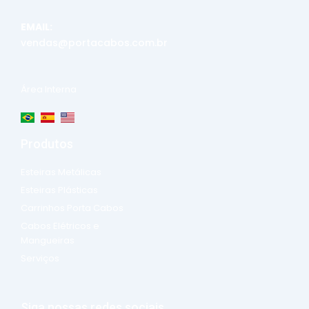
EMAIL:
vendas@portacabos.com.br
Área Interna
Produtos
Esteiras Metálicas
Esteiras Plásticas
Carrinhos Porta Cabos
Cabos Elétricos e
Mangueiras
Serviços
Siga nossas redes sociais