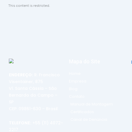
This content is restricted.
Mapa do Site
Home
ENDEREÇO:
R. Francisco
Empresa
Visentainer, 875
Vl. Santa Cássia – São
Blog
Bernardo do Campo –
Contato
SP
Manual de Montagem
CEP: 09861-630 – Brasil
Certificados
Canal de Denúncia
TELEFONE:
+55 (11) 4072-
2217