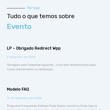
No topo
Tudo o que temos sobre
Evento
LP – Obrigado Redirect Wpp
9 de janeiro de 2026
Obrigado pelo interesse Aguarde… você será redirecionado para
nosso atendimento no WhatsApp.
Modelo FAQ
12 de dezembro de 2025
Perguntas Frequentes Esteiras Porta Cabos Carrinhos Porta Cabos