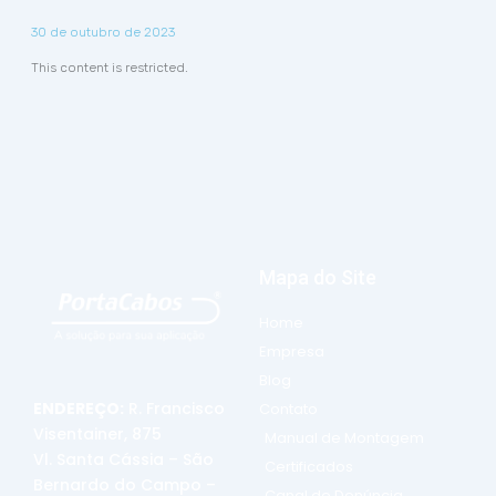
30 de outubro de 2023
This content is restricted.
Mapa do Site
Home
Empresa
Blog
ENDEREÇO:
R. Francisco
Contato
Visentainer, 875
Manual de Montagem
Vl. Santa Cássia – São
Certificados
Bernardo do Campo –
Canal de Denúncia