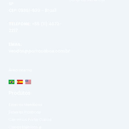
SP
CEP: 09861-630 – Brasil
TELEFONE:
+55 (11) 4072-
2217
EMAIL:
vendas@portacabos.com.br
Área Interna
Produtos
Esteiras Metálicas
Esteiras Plásticas
Carrinhos Porta Cabos
Cabos Elétricos e