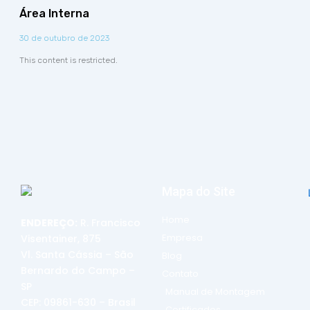
Área Interna
30 de outubro de 2023
This content is restricted.
Mapa do Site
Home
ENDEREÇO:
R. Francisco
Empresa
Visentainer, 875
Vl. Santa Cássia – São
Blog
Bernardo do Campo –
Contato
SP
Manual de Montagem
CEP: 09861-630 – Brasil
Certificados