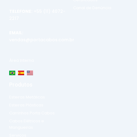
Canal de Denúncia
TELEFONE:
+55 (11) 4072-
2217
EMAIL:
vendas@portacabos.com.br
Área Interna
Produtos
Esteiras Metálicas
Esteiras Plásticas
Carrinhos Porta Cabos
Cabos Elétricos e
Mangueiras
Serviços